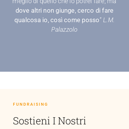
meglio di quello che io potrei fare; ma
dove altri non giunge, cerco di fare
qualcosa io, così come posso
”
L.M.
Palazzolo
FUNDRAISING
Sostieni I Nostri