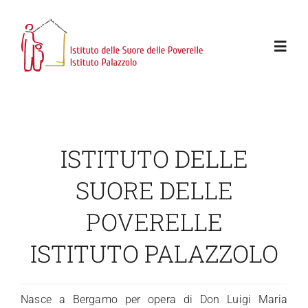
Salta
al
contenuto
Toggl
Navig
Home
Mission
ISTITUTO DELLE
SUORE DELLE
Aree di intervento
POVERELLE
Lavora con noi
ISTITUTO PALAZZOLO
Contatti
Nasce a Bergamo per opera di Don Luigi Maria